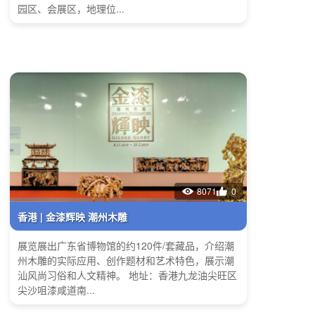
园区、会展区，地理位...
8071
0
香港 | 金漆辉映 潮州木雕
展览展出广东省博物馆的约120件/套藏品，介绍潮
州木雕的实际应用、创作题材和艺术特色，展示潮
汕风尚习俗和人文精神。 地址：香港九龙油尖旺区
尖沙咀漆咸道南...