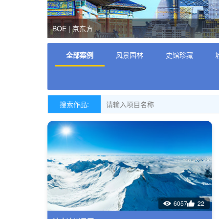
香港 | 金漆辉映 潮州木雕
全部案例
风景园林
史馆珍藏
搜索作品:
6057
22