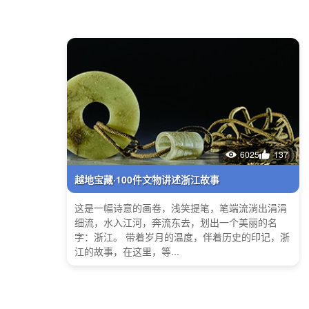
6025
137
越地宝藏·100件文物讲述浙江故事
这是一幅诗意的画卷，浅笑提笔，笔端流淌出涓涓
细流，水入江河，奔流东去，划出一个美丽的名
字：浙江。 带着岁月的温度，伴着历史的印记，浙
江的故事，在这里，等...