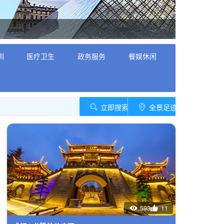
训
医疗卫生
政务服务
餐娱休闲
立即搜索
全景足迹
593
11