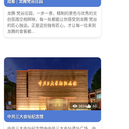
成都 | 龙腾梵谷庄园
龙腾·梵谷庄园，一步一景，精制的景色与优秀的文
创氛围交相辉映，每一处都能让你感受到龙腾·梵谷
的匠心独运。正是这份独有匠心，才让每一位来到
龙腾的食客都...
3834
60
中共三大会址纪念馆
中共三大会址纪念馆由中共三大会址遗址广场、中