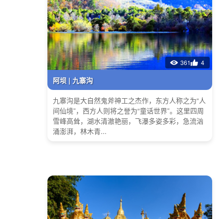
361
4
阿坝 | 九寨沟
九寨沟是大自然鬼斧神工之杰作，东方人称之为“人
间仙境”，西方人则将之誉为“童话世界”。这里四周
雪峰高耸，湖水清澈艳丽，飞瀑多姿多彩，急流汹
涌澎湃，林木青...