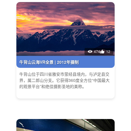
474
12
牛背山云海VR全景 | 2012年摄制
牛背山位于四川省雅安市荥经县境内，与泸定县交
界，属二郎山分支。它获得360度全方位“中国最大
的观景平台”和绝佳摄影圣地的美称。