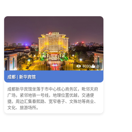
8030
0
成都 | 新华宾馆
成都新华宾馆坐落于市中心核心商务区，毗邻天府
广场，紧邻地铁一号线，地理位置优越，交通便
捷。周边汇集春熙路、宽窄巷子、文殊坊等商业、
文化、旅游场所。