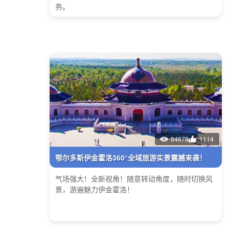
务。
64678
1114
鄂尔多斯伊金霍洛360°全域旅游实景震撼来袭！
气场强大！全新视角！随意转动角度，随时切换风
景，游遍魅力伊金霍洛！