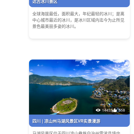
达古冰川景区
全球海拔最低，面积最大，年纪最轻的冰川；是离
中心城市最近的冰川，是冰川区域内迄今为止所见
景色最美丽多姿的冰川。
14453
558
四川 | 凉山州马湖风景区VR实景漫游
马湖风景区位于四川凉山彝族自治州雷波县境内，