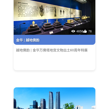
4656
76
金华 | 越地佛韵
越地佛韵 | 金华万佛塔地宫文物出土60周年特展