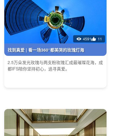
4591
11
找到真爱 | 看一场360°都美哭的玫瑰灯海
2.5万朵发光玫瑰与两支粉玫瑰汇成最璀璨花海，成
都IFS陪你坚持初心，追寻真爱。